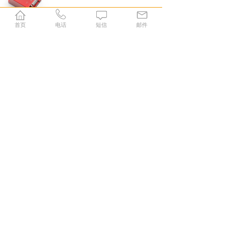
首页
电话
短信
邮件
[
伺服电机驱动器
...
]
低压伺服驱动器
KYDAS48150-1E
价格:
￥0.00
动态新闻
NEWS
NEWS
INFORMATION
新闻资讯
TECHNICAL DATA
技术资料
当智能化需求遇上科亚
电子差速器原理的应用
2019-10-12