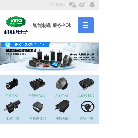
关注我们：
智能制造 服务全球
0531-88601217
伺服电机
伺服驱动器
无刷电机
无刷控制器
永磁电机
有刷调速器
串励系统
直驱电机