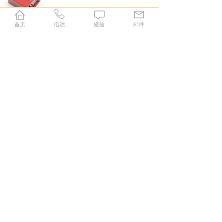
首页
电话
短信
邮件
[
伺服电机驱动器
...
]
低压伺服驱动器
KYDAS48150-1E
价格:
￥0.00
动态新闻
NEWS
NEWS
INFORMATION
新闻资讯
TECHNICAL DATA
技术资料
当智能化需求遇上科亚
电子差速器原理的应用
2019-10-12