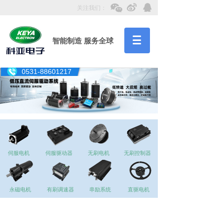
关注我们：
智能制造 服务全球
0531-88601217
伺服电机
伺服驱动器
无刷电机
无刷控制器
永磁电机
有刷调速器
串励系统
直驱电机