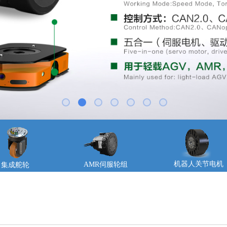
机器人关节电机
AMR伺服轮组
集成舵轮